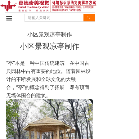
首页
끀
ꄙ
设计优势
小区景观凉亭制作
施工优势
小区景观凉亭制作
设计案例
施工案例
“亭”本是一种中国传统建筑，在中国古
典园林中占有重要的地位。随着园林设
企业动态
计的不断发展和全球文化的大融
合，“亭”的概念得到了拓展，即有顶而
行业资讯
无墙体围合的建筑。
企业文化
联系我们