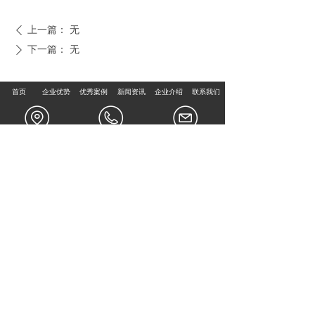
上一篇：
无
ꄴ
下一篇：
无
ꄲ
首页
企业优势
优秀案例
新闻资讯
企业介绍
联系我们
地址：
北京市丰台
电话：
400xxx8888
邮箱：
527763840
区百强大道10号楼3
@qq.com
层2单元313-496
手机：
138113389
QQ：
527763840
92