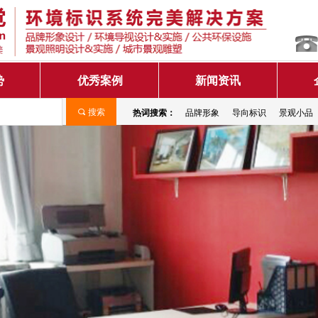
势
优秀案例
新闻资讯
热词搜索：
品牌形象
导向标识
景观小品
끠
搜索