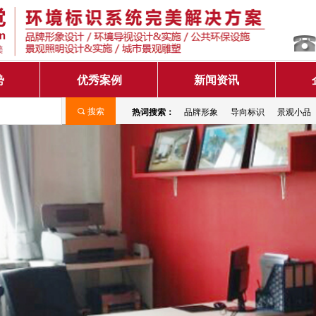
势
优秀案例
新闻资讯
热词搜索：
品牌形象
导向标识
景观小品
끠
搜索