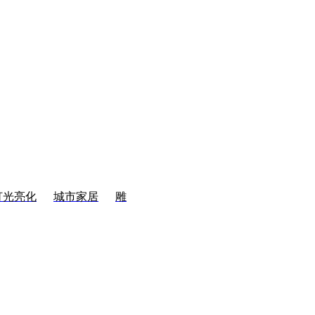
灯光亮化
城市家居
雕