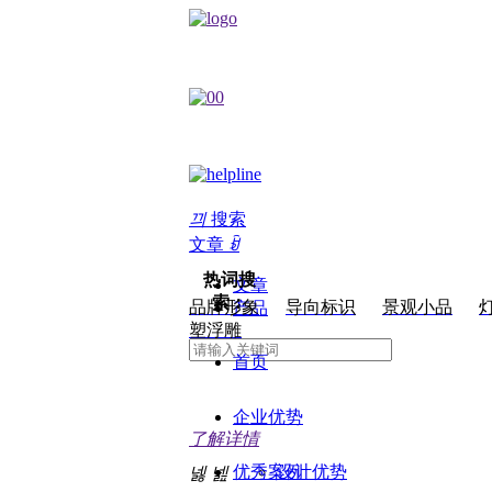
끠
搜索
文章
ꀁ
热词搜
文章
索：
品牌形象
导向标识
景观小品
产品
塑浮雕
首页
企业优势
了解详情
优秀案例
设计优势
넳
넲