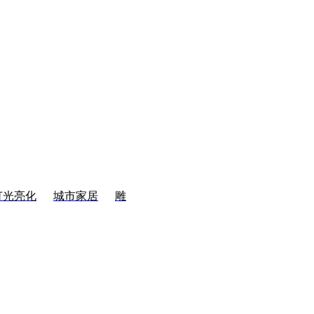
灯光亮化
城市家居
雕