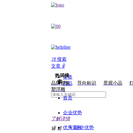
끠
搜索
文章
ꀁ
热词搜
文章
索：
品牌形象
导向标识
景观小品
产品
塑浮雕
首页
企业优势
了解详情
优秀案例
设计优势
넳
넲