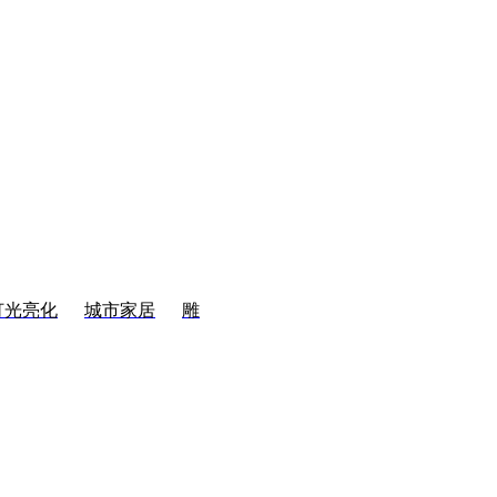
灯光亮化
城市家居
雕