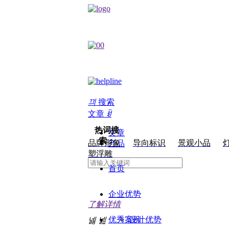
끠
搜索
文章
ꀁ
热词搜
文章
索：
品牌形象
导向标识
景观小品
产品
塑浮雕
首页
企业优势
了解详情
优秀案例
设计优势
넳
넲